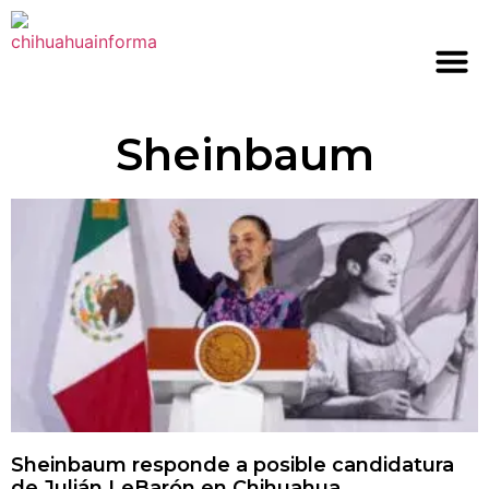
Sheinbaum
Sheinbaum responde a posible candidatura
de Julián LeBarón en Chihuahua