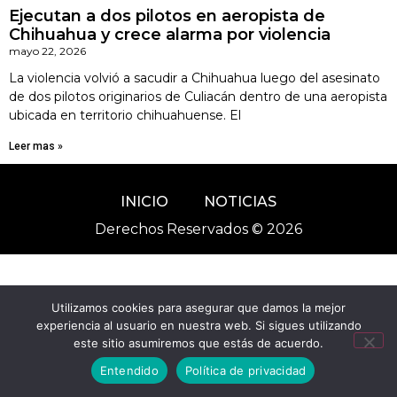
Ejecutan a dos pilotos en aeropista de
Chihuahua y crece alarma por violencia
mayo 22, 2026
La violencia volvió a sacudir a Chihuahua luego del asesinato
de dos pilotos originarios de Culiacán dentro de una aeropista
ubicada en territorio chihuahuense. El
Leer mas »
INICIO
NOTICIAS
Derechos Reservados © 2026
Utilizamos cookies para asegurar que damos la mejor
experiencia al usuario en nuestra web. Si sigues utilizando
este sitio asumiremos que estás de acuerdo.
Entendido
Política de privacidad