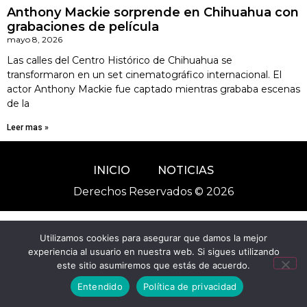
Anthony Mackie sorprende en Chihuahua con
grabaciones de película
mayo 8, 2026
Las calles del Centro Histórico de Chihuahua se
transformaron en un set cinematográfico internacional. El
actor Anthony Mackie fue captado mientras grababa escenas
de la
Leer mas »
INICIO
NOTICIAS
Derechos Reservados © 2026
Utilizamos cookies para asegurar que damos la mejor
experiencia al usuario en nuestra web. Si sigues utilizando
este sitio asumiremos que estás de acuerdo.
Entendido
Política de privacidad